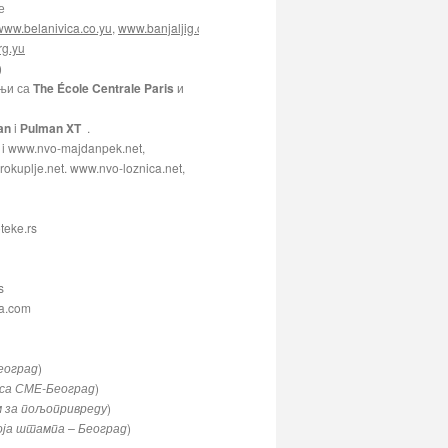
е
www.belanivica.co.yu
,
www.banjaljig.com
,
http://www.kajmak.biz
,
http://www.frigofruti
rg.yu
)
дњи са
The École Centrale Paris
и
an
i
Рulman XT
.
i www.nvo-majdanpek.net,
rokuplje.net. www.nvo-loznica.net,
eke.rs
s
ba.com
еоград
)
 са СМЕ-Београд
)
 за пољопривреду
)
оја штампа – Београд
)