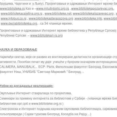
Врујцима, Чајетини и у Љигу). Пројектовање и одржавање Интернет мреже би
www.biblioteke.rs
Као и –
www.milutinbojic.org.rs
,
www.bibliotekapozarevac.org.
,
www.bibliotekacajetina.org.rs
,
www.biblioteke.net
,
www.bibliotekalazarevac.org
,
,
www.infobus.co.rs
,
www.bibliotekastarapazova.org
,
www.biblioteke.info
,
www.bibl
,
www.decjabibliotekka.org
, . са 34 чланице мреже.
Пројектовање и одржавање Интернет мреже библиотека у Републици Српској 
Републике Српске –
www.bibliotekari-rs.org
НАУКА И ОБРАЗОВАЊЕ
Најмлађи сектор, који се развио из континуиране делатности организације с
активности. Посебан печат му даје учешће у бројним значајним интернацио
CALIMERA, MANUBALK... ECP- Paris, Филолошки факултет Београд, Економск
факултет Ниш, УНИБИБ "Светоар Марковић " Београд, ..
Избор из досадашње реализације:
Окупљање Интернет стваралаца по пројектима.
Семинари за примену интернета за библиотеке у Србији - (чланице мреже Б
библиотеке.орг.срб и www.biblioteke.org.rs )
Електронска и Интернет подршка научним скуповима библиотекара. сајмовим
пољопривреди ( Сајам туризма Београд, Косидба на Рајцу…)