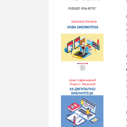
наше књиге: