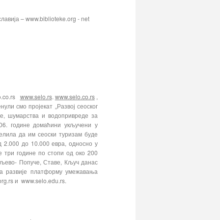
лавија – www.biblioteke.org - net
o.co.rs
www.selo.rs
.
www.selo.co.rs
,
ли смо пројекат „Развој сеоског
де, шумарства и водопривреде за
06. године домаћини укључени у
делила да им сеоски туризам буде
 2.000 до 10.000 евра, односно у
ве три године по стопи од око 200
љево- Попуче, Ставе, Кључ данас
да развије платформу умежавања
g.rs и www.selo.edu.rs.