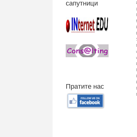
сапутници
Пратите нас
Mali poslovni program