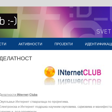
СТИ
АКТИВНОСТИ
ПРОЈЕКТИ
ИДЕНТИФИКАЦ
Насловна
ДЕЛАТНОСТ
Делатности
INternet
Cluba
Окупљање Интернет стваралаца по пројектима.
Електронска и Интернет подршка научним скуповима. сајмовима и манифеста
туризму и пољопривреди...