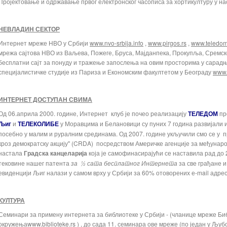
Пројектовање и одржавање првог електронског часописа за хортикултуру у н
НЕВЛАДИН СЕКТОР
Интернет мреже НВО у Србији
www.nvo-srbija.info
,
www.pirgos.rs
,
www.teledom
мрежа сајтова НВО из Ваљева, Пожеге, Бруса, Мајданпека, Прокупља, Сремске
бесплатни сајт за понуду и тражење запослења на овим просторима у сарад
специјалистичке студије из Париза и Економским факултетом у Београду
www.
ИНТЕРНЕТ ДОСТУПАН СВИМА
Од 06.априла 2000. године, Интернет клуб је почео реализацију
ТЕЛЕДОМ
пр
Љиг
и
ТЕЛЕКОЛИБЕ
у Моравцима и Белановици су пуних 7 година развијали 
посебно у малим и руралним срединама. Од 2007. године укључили смо се у 
кроз демократску акцију" (CRDA) посредством Америчке агенције за међунаро
настала
Градска канцеларија
која је самофинасирајући се наставила рад до
тековине нашег патента
за ½ сата бесплатног Интернета
за све грађане и
евиденцији Љиг налази у самом врху у Србији за 60% отоворених е-mail адрес
КУЛТУРА
Семинари за примену интернета за библиотеке у Србији - (чланице мреже Би
окружења
www.biblioteke.rs
) , до сада 11. семинара ове мреже (по један у Љубо