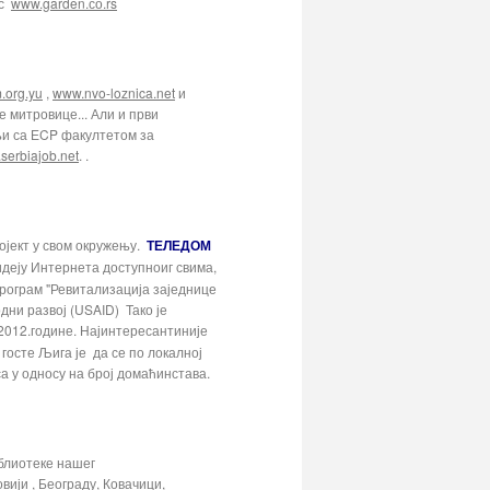
ас
www.garden.со.rs
.org.yu
,
www.nvo-loznica.net
и
 митровице... Али и први
њи са ЕCP факултетом за
serbiajob.net
. .
ојект у свом окружењу.
ТЕЛЕДОМ
идеју Интернета доступноиг свима,
програм "Ревитализација заједнице
дни развој (USAID) Тако је
 2012.године. Најинтересантиније
 госте Љига је да се по локалној
а у односу на број домаћинстава.
блиотеке нашег
вији , Београду, Ковачици,