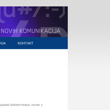
ИЈА
КОНТАКТ
English
Претрага
Mali poslovni program
цијама библиотекара, затим у