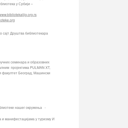
блиотека у Србији –
www.bibliotekaljig.org.rs
ioteke.org
о сајт Друштва библиотекара
тручних семинара и образовних
налним пројектима PULMAN XT,
и факултет Београд, Машински
иблиотеке нашег окружења -
а и манифестацијама у туризму И