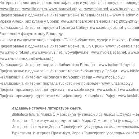
Интернет представљање локалне зајденице и умрежавање понуде и привред
(
www.ljig.net
,
www.ljig.org.rs
,
www.moravci.org.yu
,
www.rajac.net
,
www.ba.org.yu
,
Пројектовање и одржавање Интернет мреже Теледом савеза –
www.teledom.o
Мрежа Америчких кутака у Србији
www.americancorners-serbia.net
( 2002-2012.
Реалиазација Интернет пројекта Посао за Србију www.serbiajobs.net у сара
Економским факултетом у Београду.
Учешће и имплементацији пројекта ЕУ за библиотеке, музеје и архиве --
Pulm
Пројектовање и одржавање Интернет мреже НВО у Србији www.nvo-serbia.net 
www.nvo-pirot.net , www.nvo-vrus.net, nvo-valjevo.net, www.nvo-zajecar.net, www.p
www.nvo-sremskamitrovica.net ).
Реалиазација Интернет портала библиотека Балкана – www.balkanlibray.net
Пројектовање и одржавање Интернет мреже библиотека у Србији – www.bibliot
Реалиазација Интернет часописа у пољоипривреди – www.moba.co.yu
Реалиазација Интернет портала туристричке привреде - www.turizam.co.yu
Пројекат промоције сеоског туризма – www.selo.co.yu - www.selo.rs i www.selo.r
Пројекат промоције туристичке манифестације Косидба на Рајцу– www.kosid
Издавање стручне литературе књиге:
Biblioteca futura, Мирка С:Марковића (
у сарадњи са Чигоја штампа – Б
Интернет Практикум за предузетнике, Мирка С:Марковића (
у сарадњи
Интернет за сељаке,Зоран Танасијевић (
у сарадњи са Министарством
Туристички Интернет Практиkум, Зоран Танасијевић
(у сарадњи са Чиг