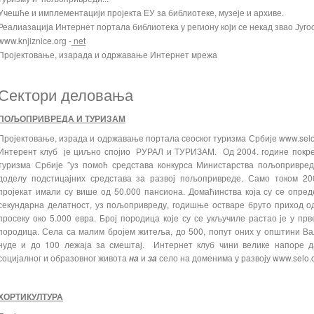
Учешће и имплементацији пројекта ЕУ за библиотеке, музеје и архиве.
Реалиазација Интернет портала библиотека у региону који се некад звао Југос
www.knjiznice.org -
net
Пројектовање, изарада и одржавање Интернет мрежа
Сектори деловања
ПОЉОПРИВРЕДА И ТУРИЗАМ
Пројектовање, израда и одржавање портала сеоског туризма Србије www.sel
Интерент клуб је циљно спојио РУРАЛ и ТУРИЗАМ. Од 2004. године покрену
туризма Србије ”уз помоћ средстава конкурса Министарства пољопривре
доделу подстицајних средстава за развој пољопривреде. Само током 20
пројекат имали су више од 50.000 пансиона. Домаћинства која су се опре
секундарна делатност, уз пољопривреду, годишње остваре бруто приход од
просеку око 5.000 евра. Број породица које су се укључиле растао је у пр
породица. Села са малим бројем житеља, до 500, попут оних у општини Ва
нуде и до 100 лежаја за смештај. Интернет клуб чини велике напоре 
социјалног и образовног живота
и
село на доменима у развоју www.selo.or
на
за
ХОРТИКУЛТУРА