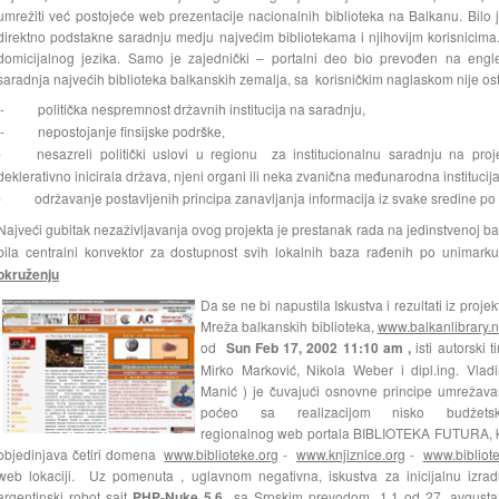
umrežiti već postojeće web prezentacije nacionalnih biblioteka na Balkanu. Bilo
direktno podstakne saradnju medju najvećim bibliotekama i njihovijm korisnicima. 
domicijalnog jezika. Samo je zajednički – portalni deo bio prevođen na englesk
saradnja najvećih biblioteka balkanskih zemalja, sa korisničkim naglaskom nije ost
:- politička nespremnost državnih institucija na saradnju,
- nepostojanje finsijske podrške,
- nesazreli politički uslovi u regionu za institucionalnu saradnju na proje
deklerativno inicirala država, njeni organi ili neka zvanična međunarodna institucija
- održavanje postavljenih principa zanavljanja informacija iz svake sredine po 
Najveći gubitak nezaživljavanja ovog projekta je prestanak rada na jedinstvenoj b
bila centralni konvektor za dostupnost svih lokalnih baza rađenih po unimark
okruženju
Da se ne bi napustila Iskustva i rezultati iz projek
Mreža balkanskih biblioteka,
www.balkanlibrary.n
od
Sun Feb 17, 2002 11:10 am ,
isti autorski t
Mirko Marković, Nikola Weber i dipl.ing. Vladi
Manić ) je čuvajući osnovne principe umrežava
poćeo sa realizacijom nisko budžets
regionalnog web portala BIBLIOTEKA FUTURA, k
objedinjava četiri domena
www.biblioteke.org
-
www.knjiznice.org
-
www.bibliote
web lokaciji. Uz pomenuta , uglavnom negativna, iskustva za inicijalnu izrad
argentinski robot sajt
PHP-Nuke 5.6
sa Srpskim prevodom 1.1 od 27. avgusta