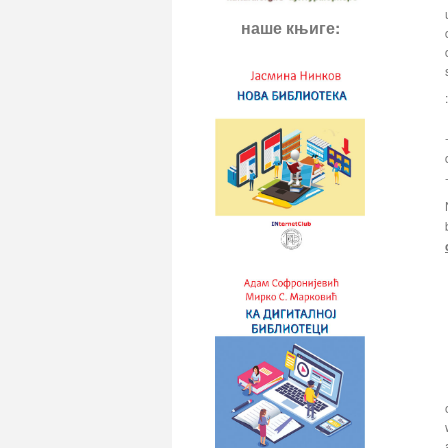
наше књиге: