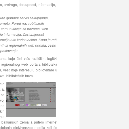
za, pretraga, dostupnost, informacija,
ao globalni servis sakupljanja,
ternetu. Pored nazaobilaznih
vne komunikacije sa bazama, web
ju informacija.
Zastupljenost
encijalnim korisniocima. Kada je reč
ih ili regionalnih web portala, često
 poslovanju.
a koje čini više različitih, logički
 regionalnog web portala biblioteka
vesti koje interesuju bibliotekare u
ova bibliotečkih baza.
elo
 iz
 sa
voj
ine
kih
nje
a balkanskih zemalja putem internet
tojanja elektronskog medija koji će