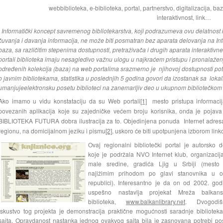
webbiblioteka, e-biblioteka, portal, partnerstvo, digitalizacija, ba
interaktivnost, link…
Informatički koncept savremenog bibliotekarstva, koji podrazumeva ovu delatnost k
čuvanja i davanja informacija, ne može biti posmatran bez aparata delovanja na In
baza, sa različitim stepenima dostupnosti, pretraživača i drugih aparata interakti
portali biblioteka imaju nesagledivo važnu ulogu u najkraćem pristupu i pronalažen
određenih kolekcija (baza) na web portalima srazmerno je njihovoj dostupnosti pot
o javnim bibliotekama, statistika u poslednjih 5 godina govori da izostanak sa lokaln
umanjuje
elektronsku posetu biblioteci na zanemarljiv deo u ukupnom bibliotečkom
Ako imamo u vidu konstataciju da su Web portali
[1]
mesto pristupa informacijam
povezanih aplikacija koje su zajedničke većem broju korisnika, onda je pojava
BIBLIOTEKA FUTURA dobra ilustracija za to. Objedinjena ponuda Internet adresa, 
regionu, na domicijalnom jeziku i pismu
[2]
, uskoro će biti upotpunjena izborom link
Ovaj regionalni bibliotečki portal je autorsko d
koje je podržala NVO Internet klub, organizacija
male sredine, gradića Ljig u Srbiji (mesto
najižimim prihodom po glavi stanovnika u o
republici). Interesantno je da on od 2002. god
uspešno nastavlja projekat Mreža balkans
biblioteka,
www.balkanlibrary.net
. Dvogodiš
iskustvo tog projekta je demonstracija praktične mogućnosti saradnje bibliotek
sajta. Opravdanost nastanka jednog ovakvog sajta bila je zasnovana potrebi pos