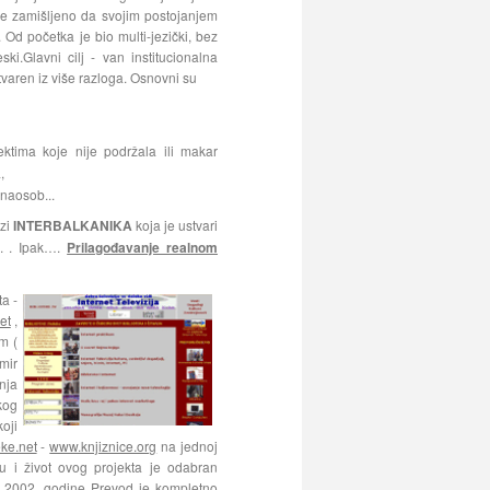
 je zamišljeno da svojim postojanjem
Od početka je bio multi-jezički, bez
i.Glavni cilj - van institucionalna
varen iz više razloga. Osnovni su
ktima koje nije podržala ili makar
,
naosob...
azi
INTERBALKANIKA
koja je ustvari
u. . Ipak….
Prilagođavanje realnom
ta -
et
,
im (
mir
nja
kog
oji
ke.net
-
www.knjiznice.org
na jednoj
u i život ovog projekta je odabran
 2002. godine Prevod je kompletno