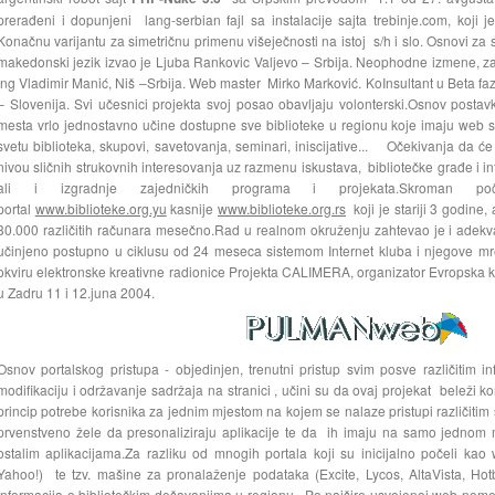
prerađeni i dopunjeni lang-serbian fajl sa instalacije sajta trebinje.com, koji j
Konačnu varijantu za simetričnu primenu višeječnosti na istoj s/h i slo. Osnovi za s
makedonski jezik izvao je Ljuba Rankovic Valjevo – Srbija. Neophodne izmene, zašti
Ing Vladimir Manić, Niš –Srbija. Web master Mirko Marković. KoInsultant u Beta fazi
– Slovenija. Svi učesnici projekta svoj posao obavljaju volonterski.Osnov posta
mesta vrlo jednostavno učine dostupne sve biblioteke u regionu koje imaju web s
svetu biblioteka, skupovi, savetovanja, seminari, iniscijative... Očekivanja da će 
nivou sličnih strukovnih interesovanja uz razmenu iskustava, bibliotečke građe i in
ali i izgradnje zajedničkih programa i projekata.Skroman poč
portal
www.biblioteke.org.yu
kasnije
www.biblioteke.org.rs
koji je stariji 3 godine
30.000 različitih računara mesečno.Rad u realnom okruženju zahtevao je i adekva
učinjeno postupno u ciklusu od 24 meseca sistemom Internet kluba i njegove mrež
okviru elektronske kreativne radionice Projekta CALIMERA, organizator Evropska 
u Zadru 11 i 12.juna 2004.
Osnov portalskog pristupa - objedinjen, trenutni pristup svim posve različitim
modifikaciju i održavanje sadržaja na stranici , učini su da ovaj projekat beleži k
princip potrebe korisnika za jednim mjestom na kojem se nalaze pristupi različitim 
prvenstveno žele da presonaliziraju aplikacije te da ih imaju na samo jednom 
ostalim aplikacijama.Za razliku od mnogih portala koji su inicijalno počeli kao w
Yahoo!) te tzv. mašine za pronalaženje podataka (Excite, Lycos, AltaVista, Hotbo
informacija o bibliotečkim dešavanjima u regionu. Po najšire usvojenoj web no