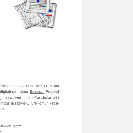
drugih biblioteka od više od 12.000
digitalnom dobu
Rezultat
Projekat
na u sveri bibliotečke struke, ali i
 uticaj na razvoj kulture komunikacije
ana
wiki/Web_porta
e.