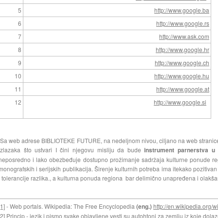
5
http://www.google.ba
6
http://www.google.rs
7
http://www.ask.com
8
http://www.google.hr
9
http://www.google.ch
10
http://www.google.hu
11
http://www.google.at
12
http://www.google.si
Sa web adrese BIBLIOTEKE FUTURE, na nedeljnom nivou, ciljano na web stranice 
izlazaka što ustvari I čini njegovu misliju da bude
instrument parnerstva u 
neposredno i lako obezbeđuje dostupno prožimanje sadržaja kulturne ponude regio
monografskih i serijskih publikacija. Širenje kulturnih potreba ima itekako pozitivan
i tolerancije razlika., a kulturna ponuda regiona bar delimično unapređena i olakš
[1]
- Web portals. Wikipedia: The Free Encyclopedia
(eng.)
http://en.wikipedia.org/
[2]
Princip - jezik i pismo svake objavljene vesti su autohtoni za zemlju iz koje dolaz