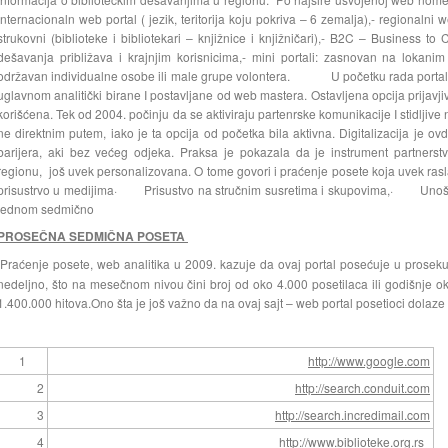
internacionaln web portal ( jezik, teritorija koju pokriva – 6 zemalja),- regionalni web
strukovni (biblioteke i bibliotekari – knjižnice i knjižničari),- B2C – Business t
dešavanja približava i krajnjim korisnicima,- mini portali: zasnovan na lokanim
održavan individualne osobe ili male grupe volontera. U početku rada portala, 
uglavnom analitički birane I postavljane od web mastera. Ostavljena opcija prijavjiv
korišćena. Tek od 2004. počinju da se aktiviraju partenrske komunikacije I stidljiv
ne direktnim putem, iako je ta opcija od početka bila aktivna. Digitalizacija je ov
barijera, aki bez većeg odjeka. Praksa je pokazala da je instrument partners
regionu, još uvek personalizovana. O tome govori i praćenje posete koja uvek r
prisustrvo u medijima· Prisustvo na stručnim susretima i skupovima,· Unoše
jednom sedmično
PROSEČNA SEDMI
ČNA
POSETA
Praćenje posete, web analitika u 2009. kazuje da ovaj portal posećuje u proseku 
nedeljno, što na mesečnom nivou čini broj od oko 4.000 posetilaca ili godišnje ok
1.400.000 hitova.Ono šta je još važno da na ovaj sajt – web portal posetioci dolaz
1
http://www.google.com
2
http://search.conduit.com
3
http://search.incredimail.com
4
http://www.biblioteke.org.rs