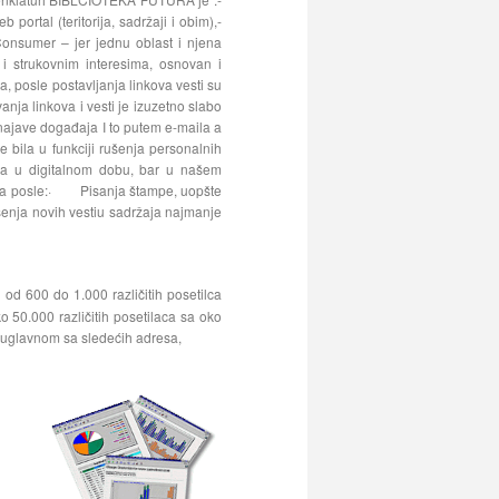
 portal (teritorija, sadržaji i obim),-
o Consumer – jer jednu oblast i njena
 i strukovnim interesima, osnovan i
posle postavljanja linkova vesti su
anja linkova i vesti je izuzetno slabo
e najave događaja I to putem e-maila a
de bila u funkciji rušenja personalnih
tva u digitalnom dobu, bar u našem
asla posle:· Pisanja štampe, uopšte
nja novih vestiu sadržaja najmanje
od 600 do 1.000 različitih posetilca
o 50.000 različitih posetilaca sa oko
e uglavnom sa sledećih adresa,