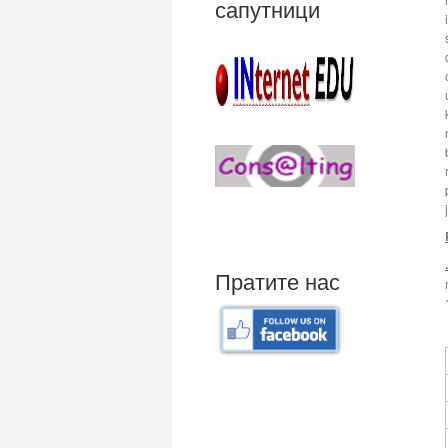
сапутници
.
Пратите нас
Mali poslovni program