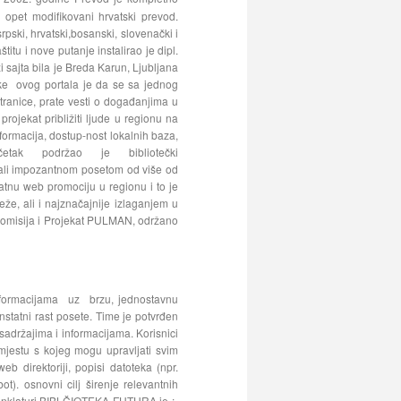
e opet modifikovani hrvatski prevod.
rpski, hrvatski,bosanski, slovenački i
tu i nove putanje instalirao je dipl.
 sajta bila je Breda Karun, Ljubljana
vke ovog portala je da se sa jednog
tranice, prate vesti o događanjima u
projekat približiti ljude u regionu na
formacija, dostup-nost lokalnih baza,
etak podržao je bibliotečki
, ali impozantnom posetom od više od
tnu web promociju u regionu i to je
e, ali i najznačajnije izlaganjem u
komisija i Projekat PULMAN, održano
 informacijama uz brzu, jednostavnu
onstatni rast posete. Time je potvrđen
sadržajima i informacijama. Korisnici
mjestu s kojeg mogu upravljati svim
eb direktoriji, popisi datoteka (npr.
t). osnovni cilj širenje relevantnih
menklaturi BIBLČIOTEKA FUTURA je :-