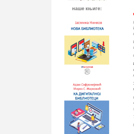
наше књиге: