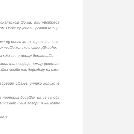
оналаском точка, али употреба
. Обоје су успели у својој мисији
се од онога ко их користи и како
су често колико и само откриће.
а која се не морају понављати.
ваоци философије немају довољно
ства често нас подсећају на само
апредио стање, онлико колико је
 необорив податак да се са оба
рзини тог пута говори о њиховом
амих.