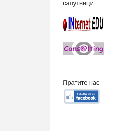
сапутници
Пратите нас
Mali poslovni program