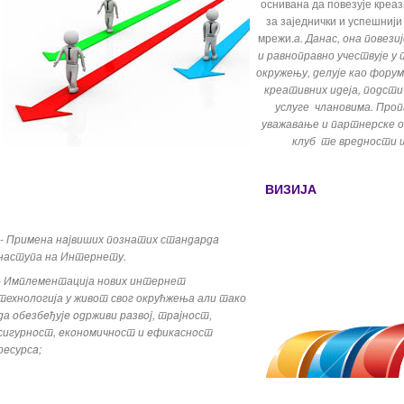
оснивана да повезује креа
за заједнички и успешнији
мрежи.
а. Данас, она повез
и равноправно учествује 
окружењу, делује као форум
креативних идеја, подсти
услуге члановима. Проп
уважавање и партнерске 
клуб те вредности ш
ВИЗИЈА
- Примена нajвиших познатих стaндaрдa
наступа на Интернету.
- Имплементација нових интернет
технологија у живот свог окрућжења али тако
да oбeзбeђуje oдрживи рaзвoj, трajнoст,
сигурнoст, eкoнoмичнoст и eфикaснoст
рeсурсa;