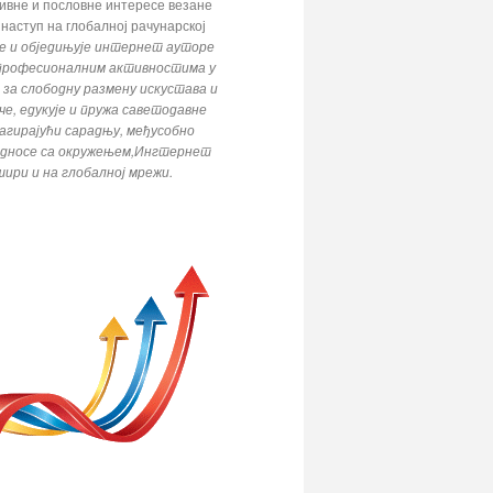
зивне и пословне интересе везане
 наступ на глобалној рачунарској
ије и обједињује интернет ауторе
у професионалним активностима у
 за слободну размену искустава и
че, едукује и пружа саветодавне
агирајући сарадњу, међусобно
односе са окружењем,Ингтернет
ири и на глобалној мрежи.