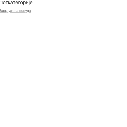
Поткатегорије
Заокружена понуда