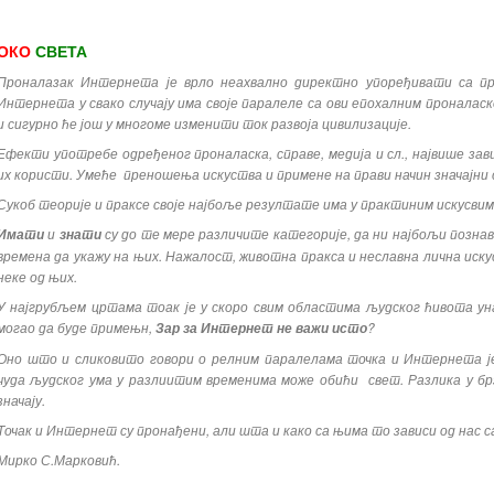
ОКО
СВЕТА
Проналазак Интернета је врло неахвално директно упоређивати са пр
Интернета у свако случају има своје паралеле са ови епохалним проналаском
и сигурно ће још у многоме изменити ток развоја цивилизације.
Ефекти употребе одређеног проналаска, справе, медија и сл., највише зави
их користи. Умеће преношења искуства и примене на прави начин значајни 
Сукоб теорије и праксе своје најбоље резултате има у практиним искусвим
и
су до те мере различите категорије, да ни најбољи позна
Имати
знати
времена да укажу на њих. Нажалост, животна пракса и неславна лична иску
неке од њих.
У
најгрубљем цртама тоак је у скоро свим областима људског ћивота ун
могао да буде примењн,
?
Зар за Интернет не важи исто
Оно што и сликовито говори о релним паралелама точка и Интернета је
чуда људског ума у разлиитим временима може обићи свет. Разлика у б
значају.
Точак и Интернет су пронађени, али шта и како са њима то зависи од нас с
Мирко С.Марковић.