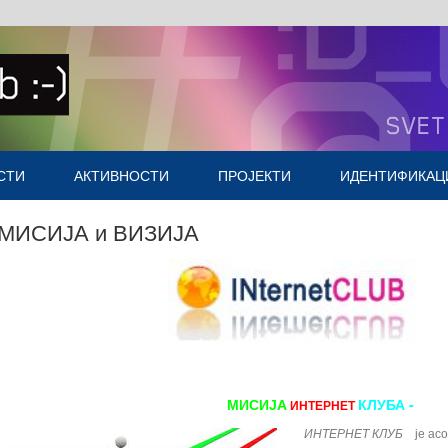
СТИ
АКТИВНОСТИ
ПРОЈЕКТИ
ИДЕНТИФИКАЦ
Насловна
МИСИЈА и ВИЗИЈА
МИСИЈА
КЛУБА -
ИНТЕРНЕТ
ИНТЕРНЕТ КЛУБ
је ас