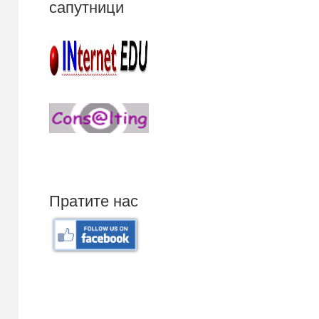
сапутници
Пратите нас
Mali poslovni program