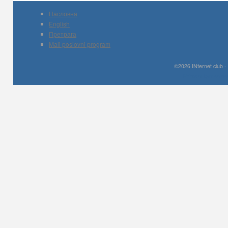
Насловна
English
Претрага
Mali poslovni program
©2026 INternet club -
Prirodni kamen c