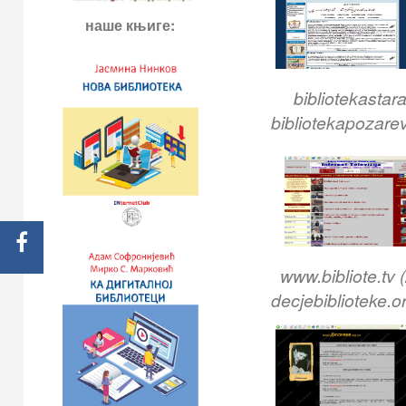
наше књиге:
bibliotekasta
bibliotekapozare
www.bibliote.tv
decjebiblioteke.o