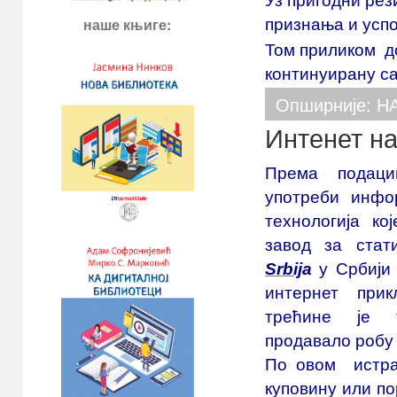
признања и успо
наше књиге:
Том приликом 
континуирану с
Опширније: Н
Интенет н
Према подац
употреби инфо
технологија ко
завод за ста
Srbij
a
у Србији
интернет при
трећине је 
продавало робу 
По овом истра
куповину или по