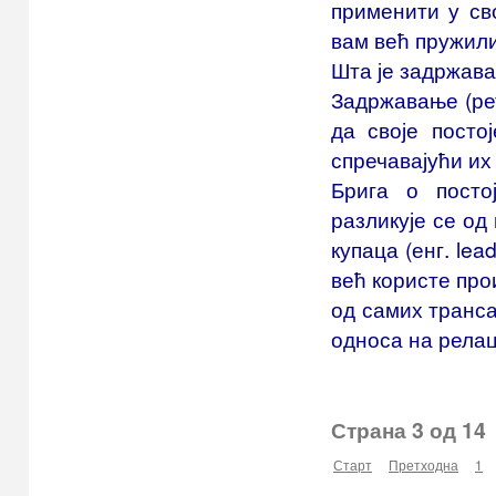
применити у св
вам већ пружил
Шта је задржава
Задржавање (рет
да своје посто
спречавајући их
Брига о посто
разликује се од
купаца (енг. lea
већ користе про
од самих транса
односа на релац
Страна 3 од 14
Старт
Претходна
1