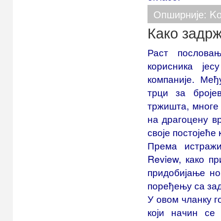
Mali poslovni program
Опширније: Kо
Како задрж
Раст послова
корисника је
компаније. Међ
трци за броје
тржишта, многе
на драгоцену вр
своје постојеће 
Према истражи
Review, како п
придобијање но
поређењу са за
У овом чланку г
који начин се