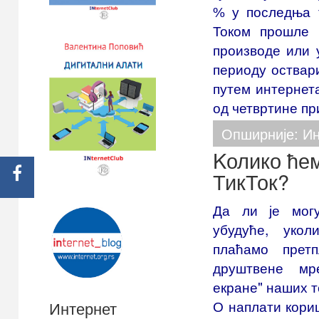
% у последња т
Током прошле 
производе или 
периоду оствар
путем интернет
од четвртине пр
Опширније: И
Kолико ћем
ТикТок?
Да ли је мог
убудуће, уко
плаћамо претп
друштвене м
екране" наших т
О наплати кор
Интернет