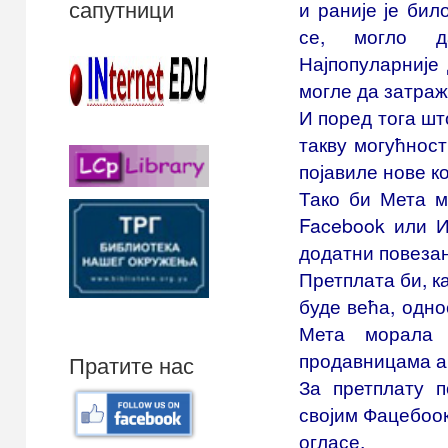
сапутници
и раније је бил
се, могло д
Најпопуларније
могле да затра
И поред тога шт
такву могућнос
појавиле нове к
Тако би Мета м
Facebook или И
додатни повезан
Претплата би, к
буде већа, одно
Мета морала 
продавницама а
Пратите нас
За претплату 
својим Фацебоок
огласе.