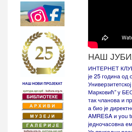
НАШ ЈУБИ
ИНТЕРНЕТ КЛУБ
је 25 година од
Универзитетској
НАШ НОВИ ПРОЈЕКАТ
Марковић” у БЕО
так чланова и п
а био је директ
AMRESA и you tu
једночасовна е
Уз пригодни рез