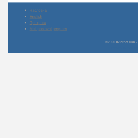
Насловна
English
Претрага
Mali poslovni program
©2026 INternet club -
Prirodni kamen c